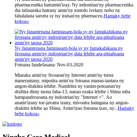
pharmaceutika hatramin'izay. Ny indostrian'ny pharmaceutika
dia tafasaraka hatrany amin'ny tontolo ivelany noho ny
fahalalana sarotra sy tsy iraisan'ny pharmaceu.
Hamaky bebe
kokoa
»
Ny fanantenana fampiasam-bola sy ny famakafakana ny
fironana amin'ny indostrian'ny data lehibe ara-pitsaboana
amin'ny taona 2020
Fotoana fandefasana: Nov-03-2020
Miaraka amin'ny fivoaran'ny Internet amin'ny tsena
manerantany, mipoitra amin'ny fotoana manan-tantara ny
angon-drakitra lehibe. Nandritra ny vanim-potoanan'ny
drafitra dimy taona faha-13, nanao ezaka lehibe i Shina mba
hampandrosoana ny indostrian'ny "Internet +". Ao
anatin'izany toe-javatra izany, mivoatra haingana ny angon-
drakitra lehibe ao Shina. Amin'izao fotoana izao, ny...
Hamaky
bebe kokoa
»