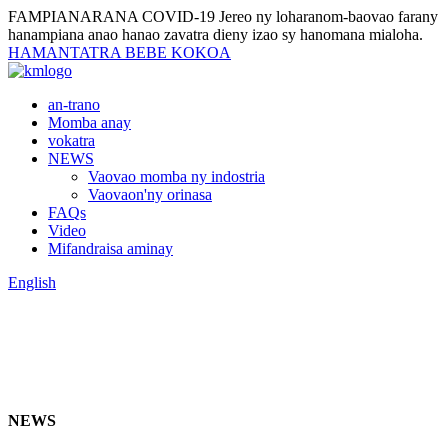
FAMPIANARANA COVID-19
Jereo ny loharanom-baovao farany
hanampiana anao hanao zavatra dieny izao sy hanomana mialoha.
HAMANTATRA BEBE KOKOA
an-trano
Momba anay
vokatra
NEWS
Vaovao momba ny indostria
Vaovaon'ny orinasa
FAQs
Video
Mifandraisa aminay
English
NEWS