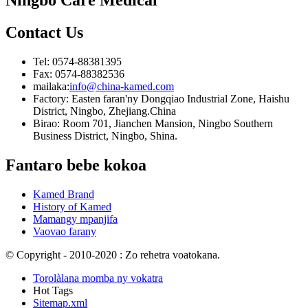
Ningbo Care Medical
Contact
Us
Tel: 0574-88381395
Fax: 0574-88382536
mailaka:
info@china-kamed.com
Factory: Easten faran'ny Dongqiao Industrial Zone, Haishu
District, Ningbo, Zhejiang.China
Birao: Room 701, Jianchen Mansion, Ningbo Southern
Business District, Ningbo, Shina.
Fantaro bebe kokoa
Kamed Brand
History of Kamed
Mamangy mpanjifa
Vaovao farany
© Copyright - 2010-2020 : Zo rehetra voatokana.
Torolàlana momba ny vokatra
Hot Tags
Sitemap.xml