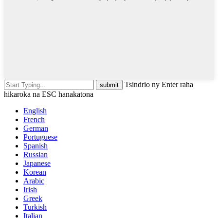
Tsindrio ny Enter raha
hikaroka na ESC hanakatona
English
French
German
Portuguese
Spanish
Russian
Japanese
Korean
Arabic
Irish
Greek
Turkish
Italian