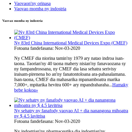
Vaovaon'ny orinasa
Vaovao momba ny indostria
Vaovao momba ny indostria
Ny 83rd China International Medical Devices Expo (CMEF)
Fotoana fandefasana: Nov-03-2020
Ny CMEF dia niorina tamin'ny 1979 ary natao indroa isan-
taona. Taorian'ny 40 taona mahery nisian'ny fanavaozana sy
ny fampandrosoana, ny CMEF dia lasa sehatra serivisy
iraisam-pirenena ho an'ny fanatontoloana ara-pahasalamana.
Isan-taona, CMEF dia mahasarika mpanamboatra marika
7,000+, mpitarika hevitra 600+ ary mpandraharaha...
Hamaky
bebe kokoa
»
Ny sehatry ny fanafody vaovao AI + dia nanangona mihoatra
ny $ 4.5 lavitrisa
Fotoana fandefasana: Nov-03-2020
Ny indostrian'ny pharmaceutika dia indostrian'ny